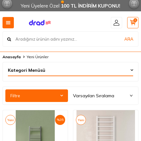
Yeni Üyelere Özel
100 TL İNDİRİM KUPONU!
0
ARA
Anasayfa
Yeni Ürünler
Kategori Menüsü
Filtre
%
35
Yeni
Yeni