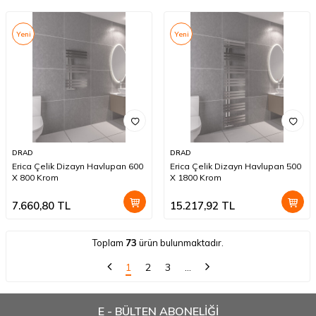
Yeni
Yeni
DRAD
DRAD
Erica Çelik Dizayn Havlupan 600
Erica Çelik Dizayn Havlupan 500
X 800 Krom
X 1800 Krom
7.660,80
TL
15.217,92
TL
Toplam
73
ürün bulunmaktadır.
1
2
3
…
E - BÜLTEN ABONELİĞİ