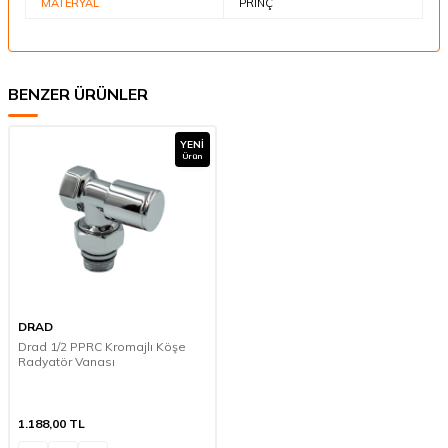
MATERYAL
PRİNÇ
BENZER ÜRÜNLER
YENI
Ürün
DRAD
Drad 1/2 PPRC Kromajlı Köşe
Radyatör Vanası
1.188,00
TL