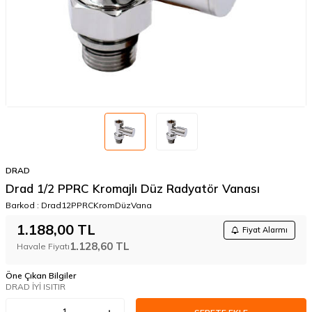
DRAD
Drad 1/2 PPRC Kromajlı Düz Radyatör Vanası
Barkod :
Drad12PPRCKromDüzVana
1.188,00
TL
Fiyat Alarmı
1.128,60
TL
Havale Fiyatı
Öne Çıkan Bilgiler
DRAD İYİ ISITIR