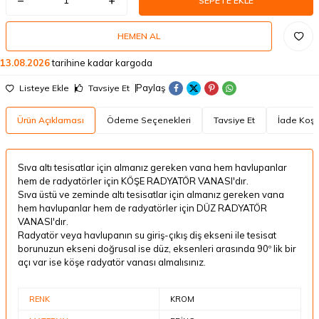
SEPETE EKLE
HEMEN AL
13.08.2026
tarihine kadar kargoda
Paylaş
Listeye Ekle
Tavsiye Et
Ürün Açıklaması
Ödeme Seçenekleri
Tavsiye Et
İade Koşul
Sıva altı tesisatlar için almanız gereken vana hem havlupanlar
hem de radyatörler için KÖŞE RADYATÖR VANASI'dır.
Sıva üstü ve zeminde altı tesisatlar için almanız gereken vana
hem havlupanlar hem de radyatörler için DÜZ RADYATÖR
VANASI'dır.
Radyatör veya havlupanın su giriş-çıkış diş ekseni ile tesisat
borunuzun ekseni doğrusal ise düz, eksenleri arasında 90º lik bir
açı var ise köşe radyatör vanası almalısınız.
RENK
KROM