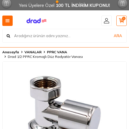
Yeni Üyelere Özel
100 TL İNDİRİM KUPONU!
0
ARA
Anasayfa
VANALAR
PPRC VANA
Drad 1/2 PPRC Kromajlı Düz Radyatör Vanası