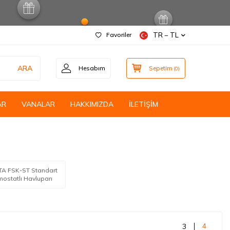
Favoriler
TR − TL
ARA
Hesabım
Sepetim
(
0
)
AR
VANALAR
HAKKIMIZDA
İLETİŞİM
A FSK-ST Standart
mostatlı Havlupan
4
3