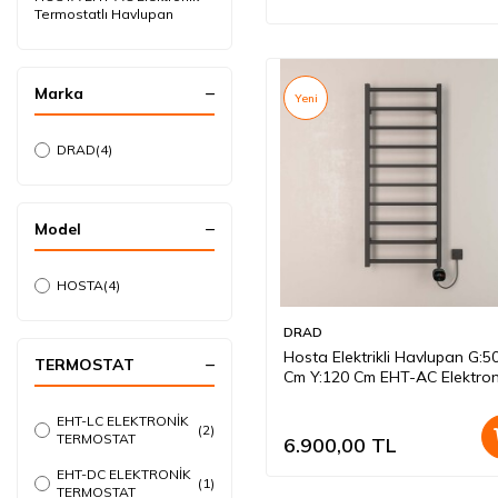
Termostatlı Havlupan
Marka
Yeni
DRAD
(4)
Model
HOSTA
(4)
DRAD
Hosta Elektrikli Havlupan G:5
TERMOSTAT
Cm Y:120 Cm EHT-AC Elektron
Termostat Antrasit
EHT-LC ELEKTRONİK
(2)
TERMOSTAT
6.900,00
TL
EHT-DC ELEKTRONİK
(1)
TERMOSTAT