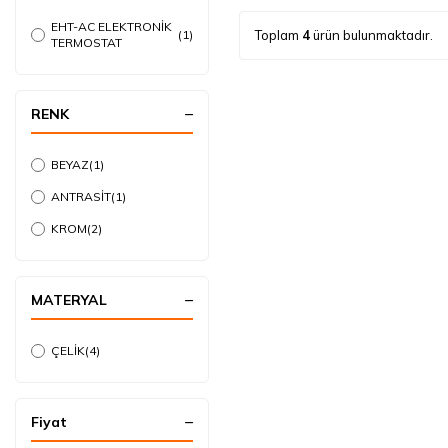
EHT-AC ELEKTRONİK
(1)
Toplam
4
ürün bulunmaktadır.
TERMOSTAT
RENK
BEYAZ
(1)
ANTRASİT
(1)
KROM
(2)
MATERYAL
ÇELİK
(4)
Fiyat