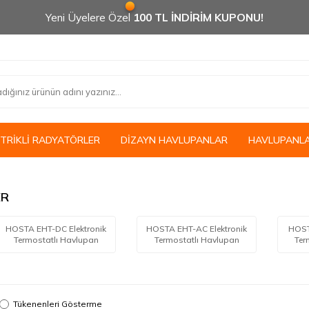
Yeni Üyelere Özel
100 TL İNDİRİM KUPONU!
KTRİKLİ RADYATÖRLER
DİZAYN HAVLUPANLAR
HAVLUPANL
ER
HOSTA EHT-DC Elektronik
HOSTA EHT-AC Elektronik
HOST
Termostatlı Havlupan
Termostatlı Havlupan
Ter
Tükenenleri Gösterme