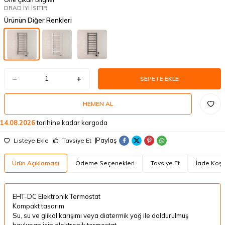
DRAD İYİ ISITIR
Ürünün Diğer Renkleri
SEPETE EKLE
HEMEN AL
14.08.2026
tarihine kadar kargoda
Paylaş
Listeye Ekle
Tavsiye Et
Ürün Açıklaması
Ödeme Seçenekleri
Tavsiye Et
İade Koşul
EHT-DC Elektronik Termostat
Kompakt tasarım
Su, su ve glikol karışımı veya diatermik yağ ile doldurulmuş
havlupan için elektronik termostat.