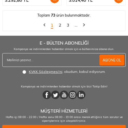
3.292,80
TL
3.014,40
TL
Toplam
73
ürün bulunmaktadır.
1
2
3
…
E - BÜLTEN ABONELİĞİ
Kampanya ve indirimlerden haberdar olmak için e-bültenimize abone olun.
ABONE OL
KVKK Sözleşmesi'ni
, okudum, kabul ediyorum.
Kampanya ve indirimlerden haberdar olmak için bizi Takip Edin!
MÜŞTERİ HİZMETLERİ
Hafta içi 08:00 - 22:00 / Hafta sonu 08:00 - 19:00 arası merak ettiğiniz tüm sorular ve
siparişleriniz için ulaşabilirsiniz.