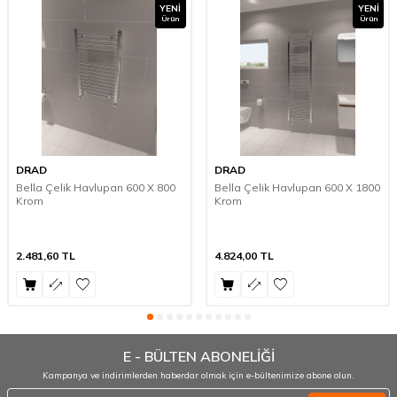
YENI
YENI
Ürün
Ürün
DRAD
DRAD
Bella Çelik Havlupan 600 X 800
Bella Çelik Havlupan 600 X 1800
Krom
Krom
2.481,60
TL
4.824,00
TL
E - BÜLTEN ABONELİĞİ
Kampanya ve indirimlerden haberdar olmak için e-bültenimize abone olun.