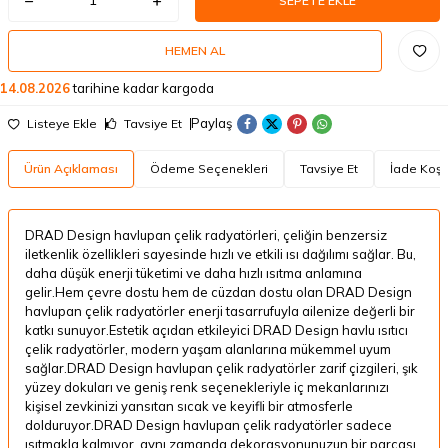
SEPETE EKLE
HEMEN AL
14.08.2026
tarihine kadar kargoda
Paylaş
Listeye Ekle
Tavsiye Et
Ürün Açıklaması
Ödeme Seçenekleri
Tavsiye Et
İade Koşul
DRAD Design havlupan çelik radyatörleri, çeliğin benzersiz
iletkenlik özellikleri sayesinde hızlı ve etkili ısı dağılımı sağlar. Bu,
daha düşük enerji tüketimi ve daha hızlı ısıtma anlamına
gelir.Hem çevre dostu hem de cüzdan dostu olan DRAD Design
havlupan çelik radyatörler enerji tasarrufuyla ailenize değerli bir
katkı sunuyor.Estetik açıdan etkileyici DRAD Design havlu ısıtıcı
çelik radyatörler, modern yaşam alanlarına mükemmel uyum
sağlar.DRAD Design havlupan çelik radyatörler zarif çizgileri, şık
yüzey dokuları ve geniş renk seçenekleriyle iç mekanlarınızı
kişisel zevkinizi yansıtan sıcak ve keyifli bir atmosferle
dolduruyor.DRAD Design havlupan çelik radyatörler sadece
ısıtmakla kalmıyor, aynı zamanda dekorasyonunuzun bir parçası