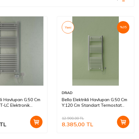
%
35
Yeni
DRAD
ikli Havlupan G:50 Cm
Bella Elektrikli Havlupan G:50 Cm
T-LC Elektronik
Y:120 Cm Standart Termostat
Krom
Krom
12.900,00
TL
TL
8.385,00
TL