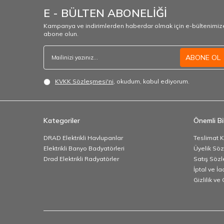
E - BÜLTEN ABONELİĞİ
Kampanya ve indirimlerden haberdar olmak için e-bültenimiz
abone olun.
ABONE OL
KVKK Sözleşmesi'ni
, okudum, kabul ediyorum.
Kategoriler
Önemli Bil
DRAD Elektrikli Havlupanlar
Teslimat K
Elektrikli Banyo Badyatörleri
Üyelik Sö
Drad Elektrikli Radyatörler
Satış Sözl
İptal ve İa
Gizlilik ve