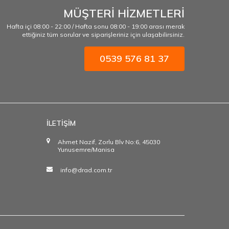
MÜŞTERİ HİZMETLERİ
Hafta içi 08:00 - 22:00 / Hafta sonu 08:00 - 19:00 arası merak
ettiğiniz tüm sorular ve siparişleriniz için ulaşabilirsiniz.
0539 576 81 37
İLETİŞİM
Ahmet Nazif, Zorlu Blv No:6, 45030
Yunusemre/Manisa
info@drad.com.tr