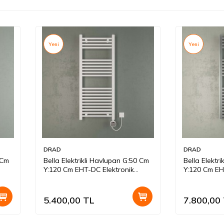
Yeni
Yeni
DRAD
DRAD
 Cm
Bella Elektrikli Havlupan G:50 Cm
Bella Elektr
Y:120 Cm EHT-DC Elektronik
Y:120 Cm EH
Termostat Beyaz
Termostat 
5.400,00
TL
7.800,00