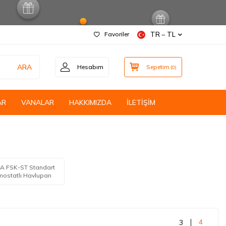
Favoriler
TR − TL
ARA
Hesabım
Sepetim
(
0
)
AR
VANALAR
HAKKIMIZDA
İLETİŞİM
A FSK-ST Standart
mostatlı Havlupan
4
3