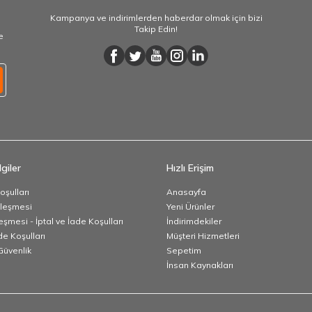
Kampanya ve indirimlerden haberdar olmak için bizi
Takip Edin!
e
giler
Hızlı Erişim
oşulları
Anasayfa
zleşmesi
Yeni Ürünler
eşmesi - İptal ve İade Koşulları
İndirimdekiler
de Koşulları
Müşteri Hizmetleri
 Güvenlik
Sepetim
İnsan Kaynakları