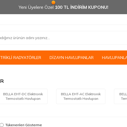
Yeni Üyelere Özel
100 TL İNDİRİM KUPONU!
KTRİKLİ RADYATÖRLER
DİZAYN HAVLUPANLAR
HAVLUPANL
ER
BELLA EHT-DC Elektronik
BELLA EHT-AC Elektronik
BELL
Termostatlı Havlupan
Termostatlı Havlupan
Ter
Tükenenleri Gösterme