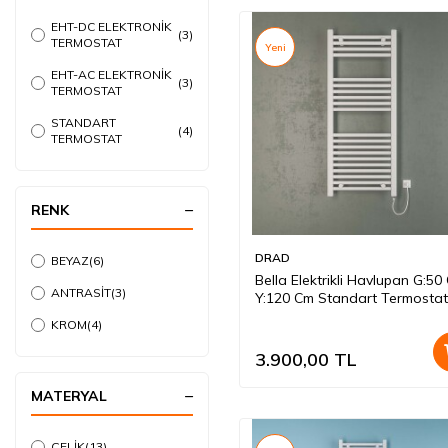
EHT-DC ELEKTRONİK
(3)
TERMOSTAT
Yeni
EHT-AC ELEKTRONİK
(3)
TERMOSTAT
STANDART
(4)
TERMOSTAT
RENK
DRAD
BEYAZ
(6)
Bella Elektrikli Havlupan G:50
ANTRASİT
(3)
Y:120 Cm Standart Termostat
Beyaz
KROM
(4)
3.900,00
TL
MATERYAL
ÇELİK
(13)