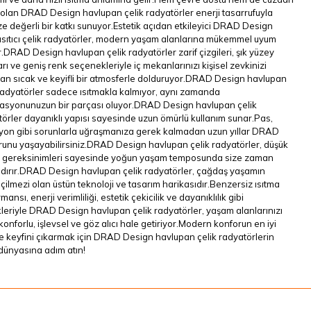
olan DRAD Design havlupan çelik radyatörler enerji tasarrufuyla
ze değerli bir katkı sunuyor.Estetik açıdan etkileyici DRAD Design
ısıtıcı çelik radyatörler, modern yaşam alanlarına mükemmel uyum
.DRAD Design havlupan çelik radyatörler zarif çizgileri, şık yüzey
rı ve geniş renk seçenekleriyle iç mekanlarınızı kişisel zevkinizi
an sıcak ve keyifli bir atmosferle dolduruyor.DRAD Design havlupan
radyatörler sadece ısıtmakla kalmıyor, aynı zamanda
asyonunuzun bir parçası oluyor.DRAD Design havlupan çelik
örler dayanıklı yapısı sayesinde uzun ömürlü kullanım sunar.Pas,
yon gibi sorunlarla uğraşmanıza gerek kalmadan uzun yıllar DRAD
runu yaşayabilirsiniz.DRAD Design havlupan çelik radyatörler, düşük
 gereksinimleri sayesinde yoğun yaşam temposunda size zaman
dırır.DRAD Design havlupan çelik radyatörler, çağdaş yaşamın
ilmezi olan üstün teknoloji ve tasarım harikasıdır.Benzersiz ısıtma
mansı, enerji verimliliği, estetik çekicilik ve dayanıklılık gibi
kleriyle DRAD Design havlupan çelik radyatörler, yaşam alanlarınızı
onforlu, işlevsel ve göz alıcı hale getiriyor.Modern konforun en iyi
e keyfini çıkarmak için DRAD Design havlupan çelik radyatörlerin
dünyasına adım atın!