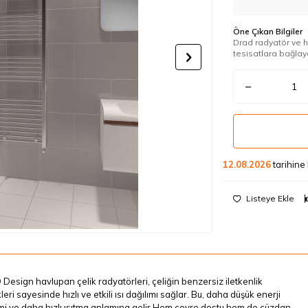
Öne Çıkan Bilgiler
Drad radyatör ve h
tesisatlara bağlaya
12.08.2026
tarihine
Listeye Ekle
esign havlupan çelik radyatörleri, çeliğin benzersiz iletkenlik
kleri sayesinde hızlı ve etkili ısı dağılımı sağlar. Bu, daha düşük enerji
mi ve daha hızlı ısıtma anlamına gelir.Hem çevre dostu hem de cüzdan