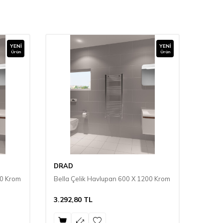
YENI
YENI
Ürün
Ürün
DRAD
DRAD
00 Krom
Bella Çelik Havlupan 600 X 1200 Krom
Bella 
3.292,80
TL
3.014