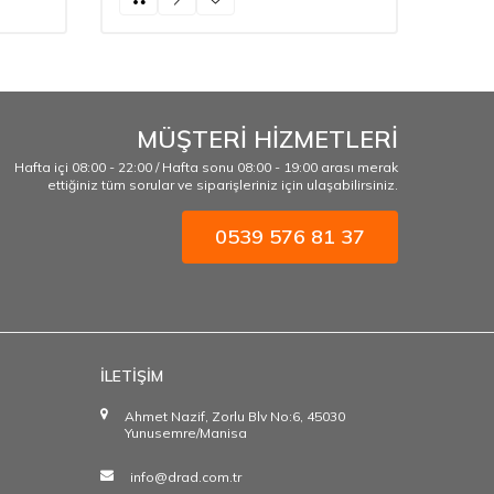
MÜŞTERİ HİZMETLERİ
Hafta içi 08:00 - 22:00 / Hafta sonu 08:00 - 19:00 arası merak
ettiğiniz tüm sorular ve siparişleriniz için ulaşabilirsiniz.
0539 576 81 37
İLETİŞİM
Ahmet Nazif, Zorlu Blv No:6, 45030
Yunusemre/Manisa
info@drad.com.tr