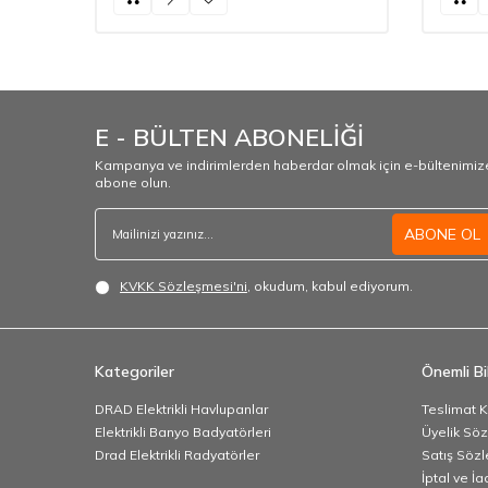
E - BÜLTEN ABONELİĞİ
Kampanya ve indirimlerden haberdar olmak için e-bültenimiz
abone olun.
ABONE OL
KVKK Sözleşmesi'ni
, okudum, kabul ediyorum.
Kategoriler
Önemli Bil
DRAD Elektrikli Havlupanlar
Teslimat K
Elektrikli Banyo Badyatörleri
Üyelik Sö
Drad Elektrikli Radyatörler
Satış Sözl
İptal ve İa