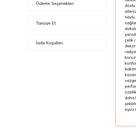
Ödeme Seçenekleri
dostu 
aileni
havlu 
Tavsiye Et
sağlar
dokula
yansıt
çelik 
İade Koşulları
dekor
radyat
koroz
konfo
bakım
kazan
vazgeç
perfor
özelli
daha k
şekild
eşsiz 