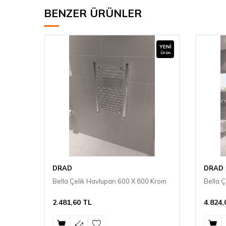
BENZER ÜRÜNLER
YENI
YENI
Ürün
Ürün
DRAD
DRAD
0 Krom
Bella Çelik Havlupan 600 X 800 Krom
Bella 
2.481,60
TL
4.824,