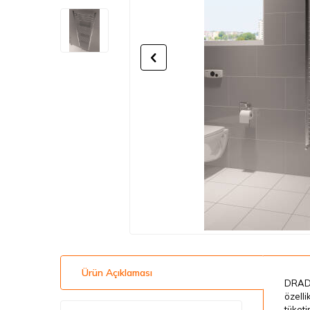
Ürün Açıklaması
DRAD D
özelli
tüketi