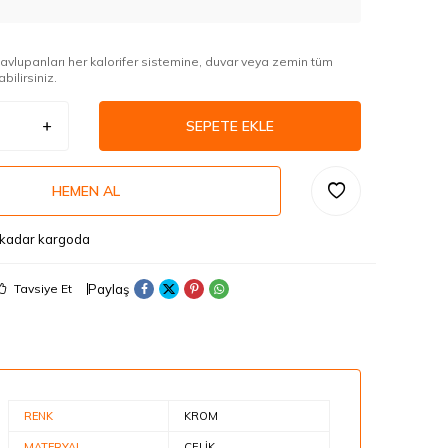
avlupanları her kalorifer sistemine, duvar veya zemin tüm
bilirsiniz.
SEPETE EKLE
HEMEN AL
 kadar kargoda
Paylaş
Tavsiye Et
RENK
KROM
MATERYAL
ÇELİK