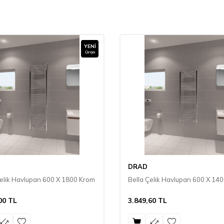
YENI
Ürün
DRAD
Çelik Havlupan 600 X 1800 Krom
Bella Çelik Havlupan 600 X 14
00
TL
3.849,60
TL