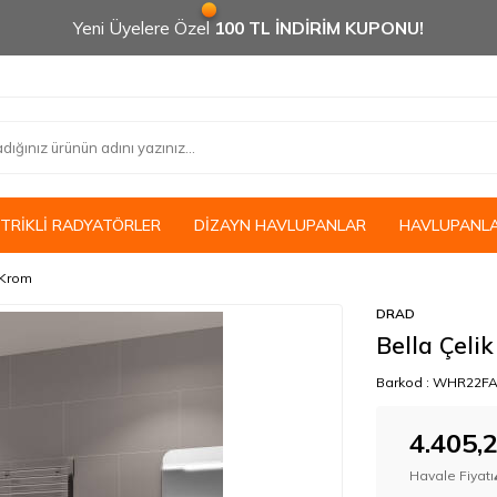
Yeni Üyelere Özel
100 TL İNDİRİM KUPONU!
KTRİKLİ RADYATÖRLER
DİZAYN HAVLUPANLAR
HAVLUPANL
 Krom
DRAD
Bella Çeli
Barkod :
WHR22FA
4.405,
Havale Fiyatı