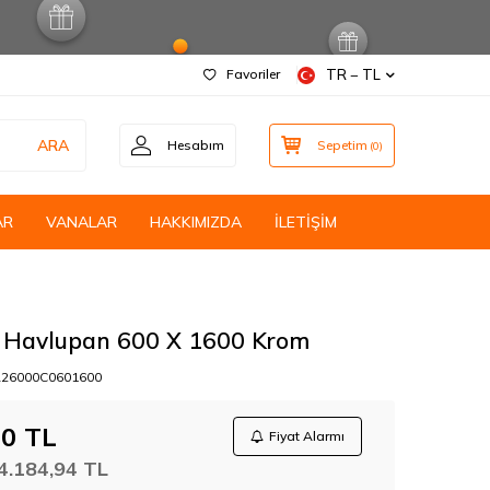
Favoriler
TR − TL
ARA
Hesabım
Sepetim
(
0
)
AR
VANALAR
HAKKIMIZDA
İLETİŞİM
k Havlupan 600 X 1600 Krom
26000C0601600
20
TL
Fiyat Alarmı
4.184,94
TL