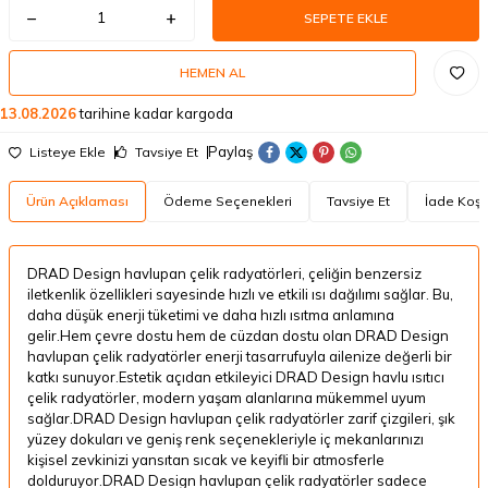
SEPETE EKLE
HEMEN AL
13.08.2026
tarihine kadar kargoda
Paylaş
Listeye Ekle
Tavsiye Et
Ürün Açıklaması
Ödeme Seçenekleri
Tavsiye Et
İade Koşul
DRAD Design havlupan çelik radyatörleri, çeliğin benzersiz
iletkenlik özellikleri sayesinde hızlı ve etkili ısı dağılımı sağlar. Bu,
daha düşük enerji tüketimi ve daha hızlı ısıtma anlamına
gelir.Hem çevre dostu hem de cüzdan dostu olan DRAD Design
havlupan çelik radyatörler enerji tasarrufuyla ailenize değerli bir
katkı sunuyor.Estetik açıdan etkileyici DRAD Design havlu ısıtıcı
çelik radyatörler, modern yaşam alanlarına mükemmel uyum
sağlar.DRAD Design havlupan çelik radyatörler zarif çizgileri, şık
yüzey dokuları ve geniş renk seçenekleriyle iç mekanlarınızı
kişisel zevkinizi yansıtan sıcak ve keyifli bir atmosferle
dolduruyor.DRAD Design havlupan çelik radyatörler sadece