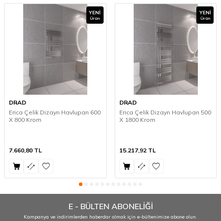
YENI
YENI
Ürün
Ürün
DRAD
DRAD
Erica Çelik Dizayn Havlupan 600
Erica Çelik Dizayn Havlupan 500
X 800 Krom
X 1800 Krom
7.660,80
TL
15.217,92
TL
E - BÜLTEN ABONELİĞİ
Kampanya ve indirimlerden haberdar olmak için e-bültenimize abone olun.