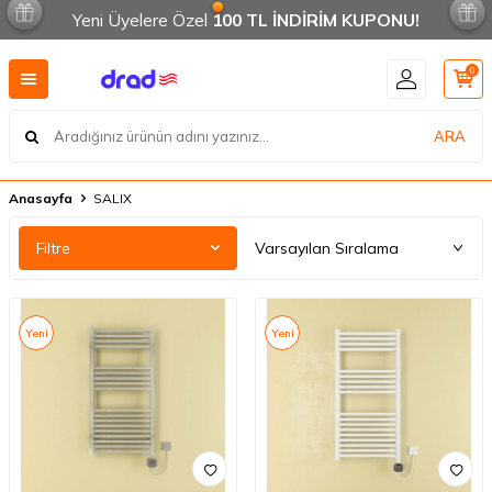
Yeni Üyelere Özel
100 TL İNDİRİM KUPONU!
0
ARA
Anasayfa
SALIX
Filtre
Yeni
Yeni