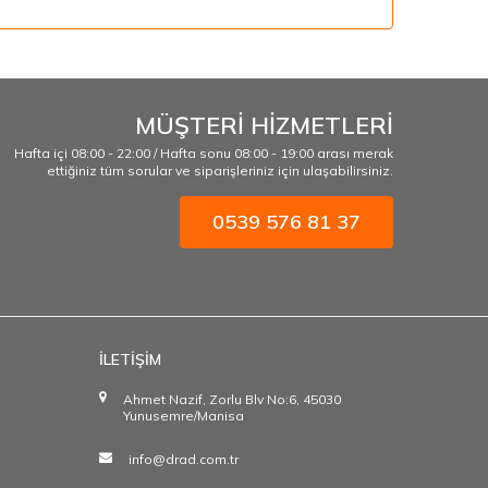
MÜŞTERİ HİZMETLERİ
Hafta içi 08:00 - 22:00 / Hafta sonu 08:00 - 19:00 arası merak
ettiğiniz tüm sorular ve siparişleriniz için ulaşabilirsiniz.
0539 576 81 37
İLETİŞİM
Ahmet Nazif, Zorlu Blv No:6, 45030
Yunusemre/Manisa
info@drad.com.tr