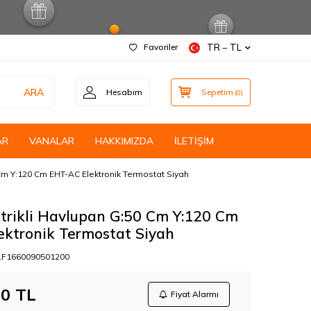
Favoriler
TR − TL
ARA
Hesabım
Sepetim
(
0
)
AR
VANALAR
HAKKIMIZDA
İLETİŞİM
 Cm Y:120 Cm EHT-AC Elektronik Termostat Siyah
trikli Havlupan G:50 Cm Y:120 Cm
ektronik Termostat Siyah
F1660090501200
00
TL
Fiyat Alarmı