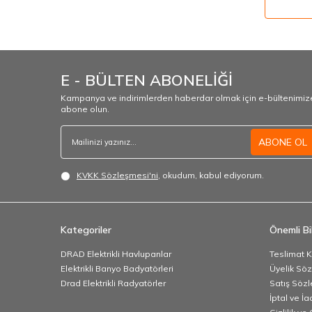
E - BÜLTEN ABONELİĞİ
Kampanya ve indirimlerden haberdar olmak için e-bültenimiz
abone olun.
ABONE OL
KVKK Sözleşmesi'ni
, okudum, kabul ediyorum.
Kategoriler
Önemli Bil
DRAD Elektrikli Havlupanlar
Teslimat K
Elektrikli Banyo Badyatörleri
Üyelik Sö
Drad Elektrikli Radyatörler
Satış Sözl
İptal ve İa