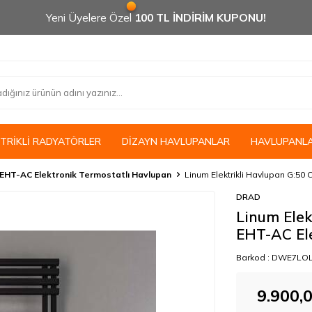
Yeni Üyelere Özel
100 TL İNDİRİM KUPONU!
KTRİKLİ RADYATÖRLER
DİZAYN HAVLUPANLAR
HAVLUPANL
EHT-AC Elektronik Termostatlı Havlupan
Linum Elektrikli Havlupan G:50
DRAD
Linum Elek
EHT-AC El
Barkod :
DWE7LOL
9.900,