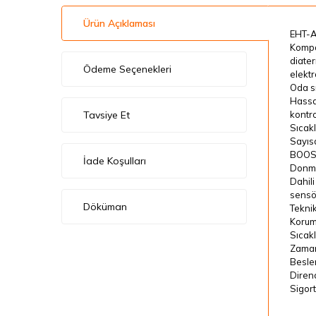
Ürün Açıklaması
EHT-A
Kompak
diater
Ödeme Seçenekleri
elektr
Oda sı
Hassa
Tavsiye Et
kontro
Sıcakl
Sayıs
BOOS
İade Koşulları
Donma
Dahili
sensö
Döküman
Teknik
Koruma
Sıcakl
Zamanl
Besle
Diren
Sigort