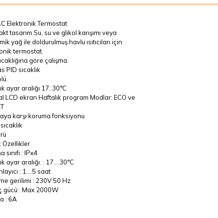
C Elektronik Termostat
t tasarım Su, su ve glikol karışımı veya
mik yağ ile doldurulmuş havlu ısıtıcıları için
onik termostat.
caklığına göre çalışma.
s PID sıcaklık
lü.
ık ayar aralığı 17..30°C
al LCD ekran Haftalık program Modlar: ECO ve
T
ya karşı koruma fonksiyonu
 sıcaklık
rü
 Özellikler
 sınıfı : IPx4
ık ayar aralığı. : 17….30°C
ayıcı : 1....5 saat
me gerilimi : 230V 50 Hz
ç gücü : Max 2000W
a : 6A