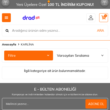
Yeni Üyelere Özel
100 TL İNDİRİM KUPONU!
0
ARA
Anasayfa
KARLİNA
Filtre
İlgili kategoriye ait ürün bulunmamaktadır.
E - BÜLTEN ABONELİĞİ
Kampanya ve indirimlerden haberdar olmak için e-bültenimize abone olun.
ABONE OL